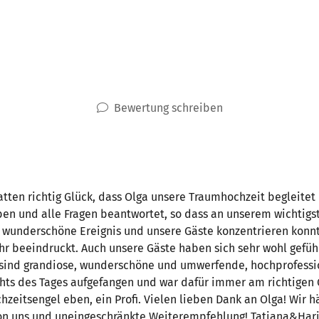
Bewertung schreiben
tten richtig Glück, dass Olga unsere Traumhochzeit begleitet 
en und alle Fragen beantwortet, so dass an unserem wichtigste
es wunderschöne Ereignis und unsere Gäste konzentrieren konn
hr beeindruckt. Auch unsere Gäste haben sich sehr wohl gefüh
sind grandiose, wunderschöne und umwerfende, hochprofession
ts des Tages aufgefangen und war dafür immer am richtigen Ort
chzeitsengel eben, ein Profi. Vielen lieben Dank an Olga! Wir 
on uns und uneingeschränkte Weiterempfehlung! Tatiana&Har