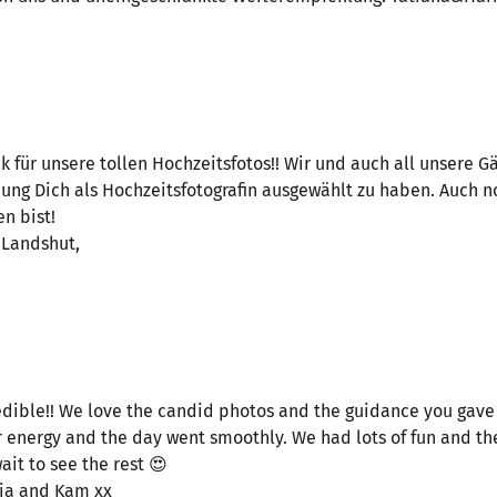
k für unsere tollen Hochzeitsfotos!! Wir und auch all unsere 
ung Dich als Hochzeitsfotografin ausgewählt zu haben. Auch n
n bist!
 Landshut,
edible!! We love the candid photos and the guidance you gave
 energy and the day went smoothly. We had lots of fun and th
ait to see the rest 😍
dia and Kam xx