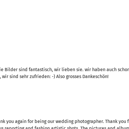
ie Bilder sind fantastisch, wir lieben sie. wir haben auch s
wir sind sehr zufrieden: -) Also grosses Dankeschön!
nk you again for being our wedding photographer. Thank you fo
s reporting and fashion artistic shots. The pictures and albu