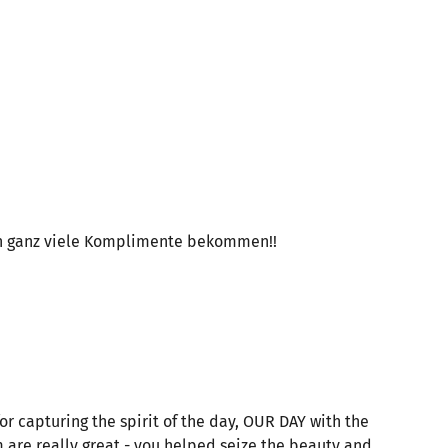
chon ganz viele Komplimente bekommen!!
r capturing the spirit of the day, OUR DAY with the
m are really great - you helped seize the beauty and